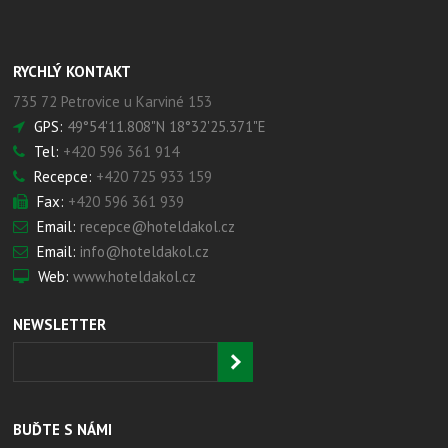
RYCHLÝ KONTAKT
735 72 Petrovice u Karviné 153
GPS:
49°54'11.808"N 18°32'25.371"E
Tel:
+420 596 361 914
Recepce:
+420 725 933 159
Fax:
+420 596 361 939
Email:
recepce@hoteldakol.cz
Email:
info@hoteldakol.cz
Web:
www.hoteldakol.cz
NEWSLETTER
BUĎTE S NÁMI