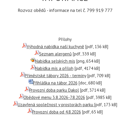
Rozvoz obědů - informace na tel č. 799 919 777
Přílohy
Výhodná nabídka naší kuchyně
[pdf, 136 kB]
Seznam alergenů
[pdf, 339 kB]
Nabídka selských mís
[png, 654 kB]
Nabídka mís a příloh
[pdf, 4174 kB]
Příměstské tábory 2026 - termíny
[pdf, 709 kB]
Přihláška na tábor 2026
[doc, 680 kB]
Provozní doba parku Dakol
[pdf, 3714 kB]
Obědové menu 3.8.2026-7.8.2026
[pdf, 3985 kB]
Uzavřená společnost v prostorách parku
[pdf, 173 kB]
Provozní doba od 4.8.2026
[pdf, 65 kB]